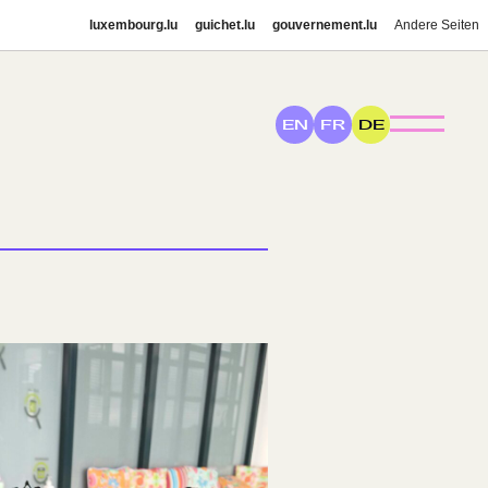
luxembourg.lu
guichet.lu
gouvernement.lu
Andere Seiten
EN
FR
DE